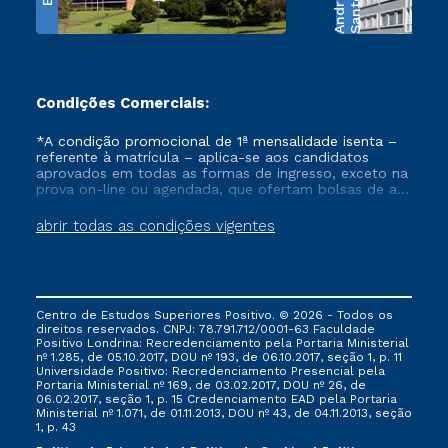
e
S
a
n
t
o
s
A
n
d
r
a
d
Condições Comerciais:
*A condição promocional de 1ª mensalidade isenta –
referente à matrícula – aplica-se aos candidatos
aprovados em todas as formas de ingresso, exceto na
prova on-line ou agendada, que ofertam bolsas de até
50% de desconto, ambos ingressantes no semestre
vigente, que ainda não tenham efetivado e/ou não
abrir todas as condições vigentes
tenham cancelado ou trancado sua matrícula em uma
das Instituições da Cruzeiro do Sul Educacional, no
período de um ano. Tais condições não se aplicam
aos cursos de Medicina, e também para matriculados
via FIES, Prouni e outros programas governamentais, e
Centro de Estudos Superiores Positivo. © 2026 - Todos os
não se acumula com nenhuma outra campanha
direitos reservados. CNPJ: 78.791.712/0001-63 Faculdade
ofertada pela Instituição.
Positivo Londrina: Recredenciamento pela Portaria Ministerial
nº 1.285, de 05.10.2017, DOU nº 193, de 06.10.2017, seção 1, p. 11
Universidade Positivo: Recredenciamento Presencial ​pela
Portaria Ministerial nº 169, de 03.02.2017, DOU nº 26, de
06.02.2017, seção 1, p. 15 Credenciamento EAD pela Portaria
Ministerial nº 1.071, de 01.11.2013, DOU nº 43, de 04.11.2013, seção
1, p. 43