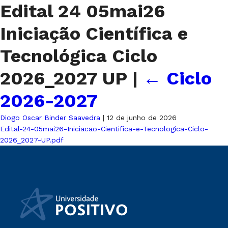
Edital 24 05mai26
Iniciação Científica e
Tecnológica Ciclo
2026_2027 UP
|
←
Ciclo
2026-2027
Diogo Oscar Binder Saavedra
|
12 de junho de 2026
Edital-24-05mai26-Iniciacao-Cientifica-e-Tecnologica-Ciclo-
2026_2027-UP.pdf