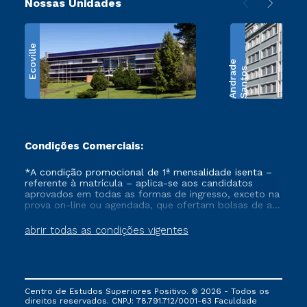
Nossas Unidades
Ecoville
e
S
a
n
t
o
s
A
n
d
r
a
d
Condições Comerciais:
*A condição promocional de 1ª mensalidade isenta –
referente à matrícula – aplica-se aos candidatos
aprovados em todas as formas de ingresso, exceto na
prova on-line ou agendada, que ofertam bolsas de até
50% de desconto, ambos ingressantes no semestre
vigente, que ainda não tenham efetivado e/ou não
abrir todas as condições vigentes
tenham cancelado ou trancado sua matrícula em uma
das Instituições da Cruzeiro do Sul Educacional, no
período de um ano. Tais condições não se aplicam
aos cursos de Medicina, e também para matriculados
via FIES, Prouni e outros programas governamentais, e
Centro de Estudos Superiores Positivo. © 2026 - Todos os
não se acumula com nenhuma outra campanha
direitos reservados. CNPJ: 78.791.712/0001-63 Faculdade
ofertada pela Instituição.