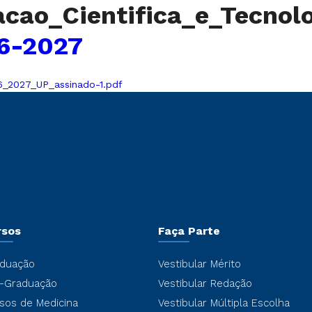
acao_Cientifica_e_Tecnol
26-2027
26_2027_UP_assinado-1.pdf
rsos
Faça Parte
duação
Vestibular Mérito
-Graduação
Vestibular Redação
sos de Medicina
Vestibular Múltipla Escolha