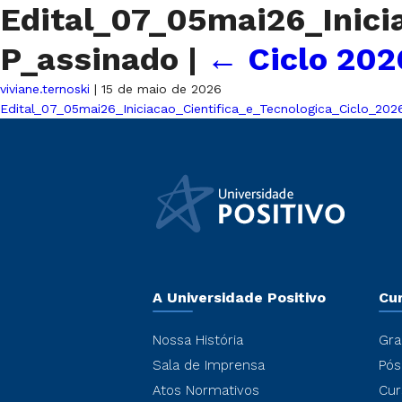
Edital_07_05mai26_Inici
P_assinado
|
←
Ciclo 20
viviane.ternoski
|
15 de maio de 2026
Edital_07_05mai26_Iniciacao_Cientifica_e_Tecnologica_Ciclo_20
A Universidade Positivo
Cu
Nossa História
Gra
Sala de Imprensa
Pós
Atos Normativos
Cur