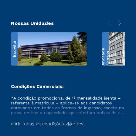
Nossas Unidades
Ecoville
e
S
a
n
t
o
s
A
n
d
r
a
d
Condições Comerciais:
*A condição promocional de 1ª mensalidade isenta –
referente à matrícula – aplica-se aos candidatos
aprovados em todas as formas de ingresso, exceto na
prova on-line ou agendada, que ofertam bolsas de até
50% de desconto, ambos ingressantes no semestre
vigente, que ainda não tenham efetivado e/ou não
abrir todas as condições vigentes
tenham cancelado ou trancado sua matrícula em uma
das Instituições da Cruzeiro do Sul Educacional, no