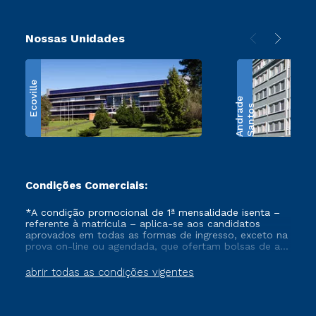
Nossas Unidades
Ecoville
e
S
a
n
t
o
s
A
n
d
r
a
d
Condições Comerciais:
*A condição promocional de 1ª mensalidade isenta –
referente à matrícula – aplica-se aos candidatos
aprovados em todas as formas de ingresso, exceto na
prova on-line ou agendada, que ofertam bolsas de até
50% de desconto, ambos ingressantes no semestre
vigente, que ainda não tenham efetivado e/ou não
abrir todas as condições vigentes
tenham cancelado ou trancado sua matrícula em uma
das Instituições da Cruzeiro do Sul Educacional, no
período de um ano. Tais condições não se aplicam
aos cursos de Medicina, e também para matriculados