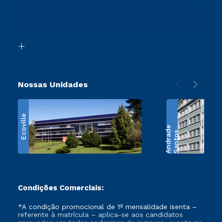
Ingresso via Enem
Canais de Atendimento
Segunda Graduação
Acessibilidade
Transferência
Biblioteca
Retorne ao Curso
Nossas Unidades
Ecoville
e
S
a
n
t
o
s
A
n
d
r
a
d
Condições Comerciais:
*A condição promocional de 1ª mensalidade isenta –
referente à matrícula – aplica-se aos candidatos