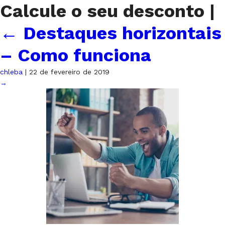
Calcule o seu desconto
|
←
Destaques horizontais
– Como funciona
chleba
|
22 de fevereiro de 2019
→