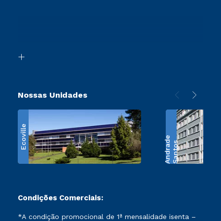
Cursos Profissionalizantes
Sou Ex-Aluno
Proteção de dados
Ingresso via Enem
Canais de Atendimento
Segunda Graduação
Acessibilidade
Transferência
Biblioteca
Retorne ao Curso
Nossas Unidades
Ecoville
e
S
a
n
t
o
s
A
n
d
r
a
d
Condições Comerciais:
*A condição promocional de 1ª mensalidade isenta –