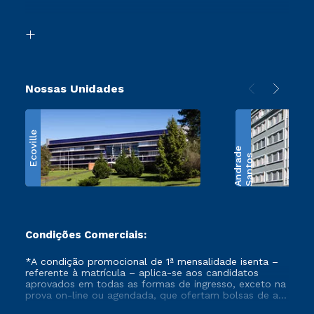
Acessibilidade
Transferência
Biblioteca
Retorne ao Curso
Nossas Unidades
Ecoville
e
S
a
n
t
o
s
A
n
d
r
a
d
Condições Comerciais:
*A condição promocional de 1ª mensalidade isenta –
referente à matrícula – aplica-se aos candidatos
aprovados em todas as formas de ingresso, exceto na
prova on-line ou agendada, que ofertam bolsas de até
50% de desconto, ambos ingressantes no semestre