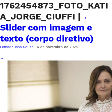
1762454873_FOTO_KATI
A_JORGE_CIUFFI
|
←
Slider com imagem e
texto (corpo diretivo)
Fernada Iana Souza
|
6 de novembro de 2025
←
→