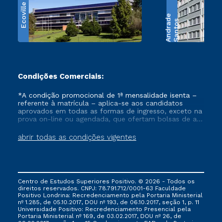
Ecoville
e
S
a
n
t
o
s
A
n
d
r
a
d
Condições Comerciais:
*A condição promocional de 1ª mensalidade isenta –
referente à matrícula – aplica-se aos candidatos
aprovados em todas as formas de ingresso, exceto na
prova on-line ou agendada, que ofertam bolsas de até
50% de desconto, ambos ingressantes no semestre
vigente, que ainda não tenham efetivado e/ou não
abrir todas as condições vigentes
tenham cancelado ou trancado sua matrícula em uma
das Instituições da Cruzeiro do Sul Educacional, no
período de um ano. Tais condições não se aplicam
aos cursos de Medicina, e também para matriculados
via FIES, Prouni e outros programas governamentais, e
Centro de Estudos Superiores Positivo. © 2026 - Todos os
não se acumula com nenhuma outra campanha
direitos reservados. CNPJ: 78.791.712/0001-63 Faculdade
ofertada pela Instituição.
Positivo Londrina: Recredenciamento pela Portaria Ministerial
nº 1.285, de 05.10.2017, DOU nº 193, de 06.10.2017, seção 1, p. 11
Universidade Positivo: Recredenciamento Presencial ​pela
Portaria Ministerial nº 169, de 03.02.2017, DOU nº 26, de