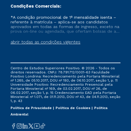
Condições Comerciais:
*A condição promocional de 1ª mensalidade isenta –
referente à matrícula – aplica-se aos candidatos
aprovados em todas as formas de ingresso, exceto na
prova on-line ou agendada, que ofertam bolsas de até
50% de desconto, ambos ingressantes no semestre
vigente, que ainda não tenham efetivado e/ou não
abrir todas as condições vigentes
tenham cancelado ou trancado sua matrícula em uma
das Instituições da Cruzeiro do Sul Educacional, no
período de um ano. Tais condições não se aplicam
aos cursos de Medicina, e também para matriculados
via FIES, Prouni e outros programas governamentais, e
Centro de Estudos Superiores Positivo. © 2026 - Todos os
não se acumula com nenhuma outra campanha
direitos reservados. CNPJ: 78.791.712/0001-63 Faculdade
ofertada pela Instituição.
Positivo Londrina: Recredenciamento pela Portaria Ministerial
nº 1.285, de 05.10.2017, DOU nº 193, de 06.10.2017, seção 1, p. 11
Universidade Positivo: Recredenciamento Presencial ​pela
Portaria Ministerial nº 169, de 03.02.2017, DOU nº 26, de
06.02.2017, seção 1, p. 15 Credenciamento EAD pela Portaria
Ministerial nº 1.071, de 01.11.2013, DOU nº 43, de 04.11.2013, seção
1, p. 43
Política de Privacidade
Política de Cookies
Política
Ambiental