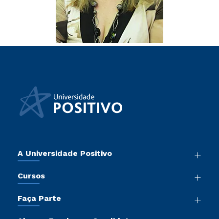
A Universidade Positivo
Nossa História
Cursos
Sala de Imprensa
Graduação
Atos Normativos
Faça Parte
Pós-Graduação
Trabalhe Conosco
Vestibular Mérito
Cursos de Medicina