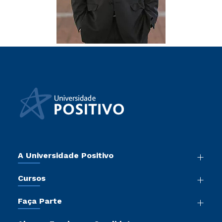
A Universidade Positivo
Nossa História
Cursos
Sala de Imprensa
Graduação
Atos Normativos
Faça Parte
Pós-Graduação
Trabalhe Conosco
Vestibular Mérito
Cursos de Medicina