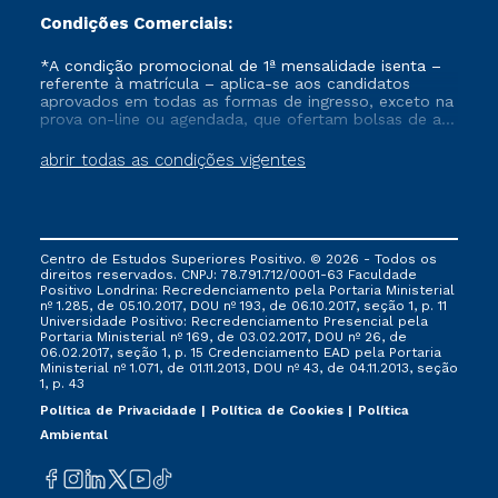
Condições Comerciais:
*A condição promocional de 1ª mensalidade isenta –
referente à matrícula – aplica-se aos candidatos
aprovados em todas as formas de ingresso, exceto na
prova on-line ou agendada, que ofertam bolsas de até
50% de desconto, ambos ingressantes no semestre
vigente, que ainda não tenham efetivado e/ou não
abrir todas as condições vigentes
tenham cancelado ou trancado sua matrícula em uma
das Instituições da Cruzeiro do Sul Educacional, no
período de um ano. Tais condições não se aplicam
aos cursos de Medicina, e também para matriculados
via FIES, Prouni e outros programas governamentais, e
Centro de Estudos Superiores Positivo. © 2026 - Todos os
não se acumula com nenhuma outra campanha
direitos reservados. CNPJ: 78.791.712/0001-63 Faculdade
ofertada pela Instituição.
Positivo Londrina: Recredenciamento pela Portaria Ministerial
nº 1.285, de 05.10.2017, DOU nº 193, de 06.10.2017, seção 1, p. 11
Universidade Positivo: Recredenciamento Presencial ​pela
Portaria Ministerial nº 169, de 03.02.2017, DOU nº 26, de
06.02.2017, seção 1, p. 15 Credenciamento EAD pela Portaria
Ministerial nº 1.071, de 01.11.2013, DOU nº 43, de 04.11.2013, seção
1, p. 43
Política de Privacidade
Política de Cookies
Política
Ambiental