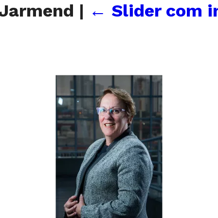
a Jarmend
|
←
Slider com 