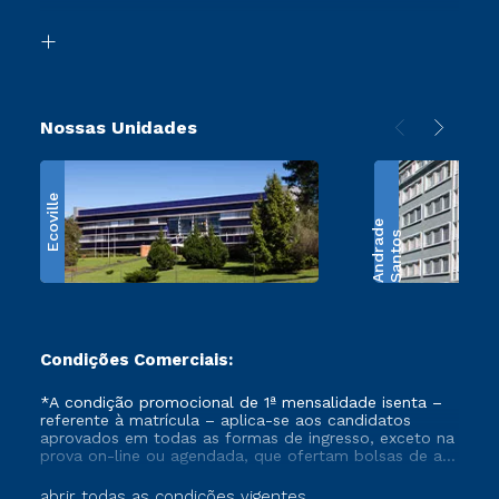
Transferência
Biblioteca
Retorne ao Curso
Nossas Unidades
Ecoville
e
S
a
n
t
o
s
A
n
d
r
a
d
Condições Comerciais:
*A condição promocional de 1ª mensalidade isenta –
referente à matrícula – aplica-se aos candidatos
aprovados em todas as formas de ingresso, exceto na
prova on-line ou agendada, que ofertam bolsas de até
50% de desconto, ambos ingressantes no semestre
vigente, que ainda não tenham efetivado e/ou não
abrir todas as condições vigentes