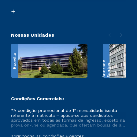
Transferência
Biblioteca
Retorne ao Curso
Nossas Unidades
Ecoville
e
S
a
n
t
o
s
A
n
d
r
a
d
Condições Comerciais:
*A condição promocional de 1ª mensalidade isenta –
referente à matrícula – aplica-se aos candidatos
aprovados em todas as formas de ingresso, exceto na
prova on-line ou agendada, que ofertam bolsas de até
50% de desconto, ambos ingressantes no semestre
vigente, que ainda não tenham efetivado e/ou não
abrir todas as condições vigentes