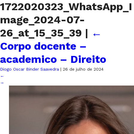
1722020323_WhatsApp_I
mage_2024-07-
26_at_15_35_39
|
←
Corpo docente –
academico – Direito
Diogo Oscar Binder Saavedra
|
26 de julho de 2024
←
→