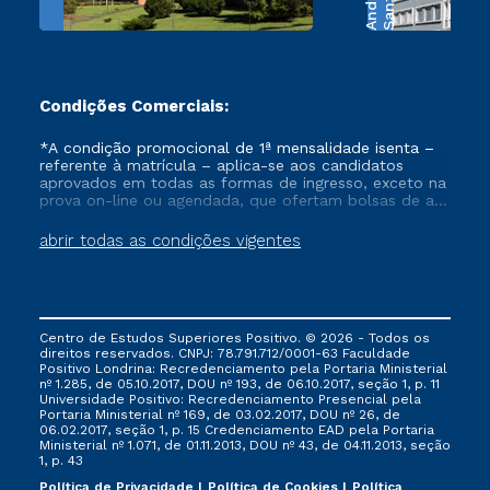
S
a
n
t
o
s
A
n
d
r
a
d
Condições Comerciais:
*A condição promocional de 1ª mensalidade isenta –
referente à matrícula – aplica-se aos candidatos
aprovados em todas as formas de ingresso, exceto na
prova on-line ou agendada, que ofertam bolsas de até
50% de desconto, ambos ingressantes no semestre
vigente, que ainda não tenham efetivado e/ou não
abrir todas as condições vigentes
tenham cancelado ou trancado sua matrícula em uma
das Instituições da Cruzeiro do Sul Educacional, no
período de um ano. Tais condições não se aplicam
aos cursos de Medicina, e também para matriculados
via FIES, Prouni e outros programas governamentais, e
Centro de Estudos Superiores Positivo. © 2026 - Todos os
não se acumula com nenhuma outra campanha
direitos reservados. CNPJ: 78.791.712/0001-63 Faculdade
ofertada pela Instituição.
Positivo Londrina: Recredenciamento pela Portaria Ministerial
nº 1.285, de 05.10.2017, DOU nº 193, de 06.10.2017, seção 1, p. 11
Universidade Positivo: Recredenciamento Presencial ​pela
Portaria Ministerial nº 169, de 03.02.2017, DOU nº 26, de
06.02.2017, seção 1, p. 15 Credenciamento EAD pela Portaria
Ministerial nº 1.071, de 01.11.2013, DOU nº 43, de 04.11.2013, seção
1, p. 43
Política de Privacidade
Política de Cookies
Política