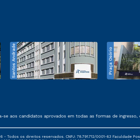
Santos Andrade
Praça Osório
e exposto no contrato de prestação de serviços
se aos candidatos aprovados em todas as formas de ingresso, ex
6 - Todos os direitos reservados. CNPJ: 78.791.712/0001-63 Faculdade Posi