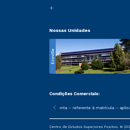
Nossas Unidades
Ecoville
Condições Comerciais:
 poderão sofrer alterações nos períodos de rematrícula conform
nal de 1ª mensalidade isenta – referente à matrícula – aplica-
Centro de Estudos Superiores Positivo. © 202