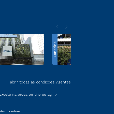
Londrina
abrir todas as condições vigentes
ceto na prova on-line ou agendada, que ofertam bolsas de até 50
**Semipresencial é um formato do E
tivo Londrina: