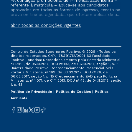
*A condição promocional de 1ª mensalidade isenta –
referente à matrícula – aplica-se aos candidatos
aprovados em todas as formas de ingresso, exceto na
prova on-line ou agendada, que ofertam bolsas de até
50% de desconto, ambos ingressantes no semestre
vigente, que ainda não tenham efetivado e/ou não
abrir todas as condições vigentes
tenham cancelado ou trancado sua matrícula em uma
das Instituições da Cruzeiro do Sul Educacional, no
período de um ano. Tais condições não se aplicam
aos cursos de Medicina, e também para matriculados
via FIES, Prouni e outros programas governamentais, e
Centro de Estudos Superiores Positivo. © 2026 - Todos os
não se acumula com nenhuma outra campanha
direitos reservados. CNPJ: 78.791.712/0001-63 Faculdade
ofertada pela Instituição.
Positivo Londrina: Recredenciamento pela Portaria Ministerial
nº 1.285, de 05.10.2017, DOU nº 193, de 06.10.2017, seção 1, p. 11
Universidade Positivo: Recredenciamento Presencial ​pela
Portaria Ministerial nº 169, de 03.02.2017, DOU nº 26, de
06.02.2017, seção 1, p. 15 Credenciamento EAD pela Portaria
Ministerial nº 1.071, de 01.11.2013, DOU nº 43, de 04.11.2013, seção
1, p. 43
Política de Privacidade
Política de Cookies
Política
Ambiental