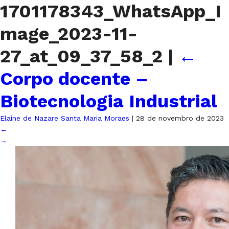
1701178343_WhatsApp_I
mage_2023-11-
27_at_09_37_58_2
|
←
Corpo docente –
Biotecnologia Industrial
Elaine de Nazare Santa Maria Moraes
|
28 de novembro de 2023
←
→