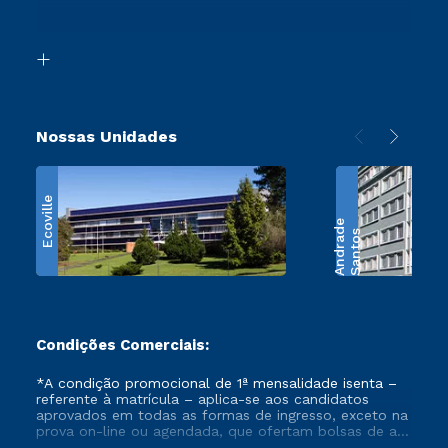
Acessibilidade
Transferência
Biblioteca
Retorne ao Curso
Nossas Unidades
Ecoville
e
S
a
n
t
o
s
A
n
d
r
a
d
Condições Comerciais:
*A condição promocional de 1ª mensalidade isenta –
referente à matrícula – aplica-se aos candidatos
aprovados em todas as formas de ingresso, exceto na
prova on-line ou agendada, que ofertam bolsas de até
50% de desconto, ambos ingressantes no semestre