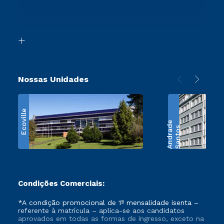
Canais de Atendimento
Segunda Graduação
Acessibilidade
Transferência
Biblioteca
Retorne ao Curso
Nossas Unidades
Ecoville
e
S
a
n
t
o
s
A
n
d
r
a
d
Condições Comerciais:
*A condição promocional de 1ª mensalidade isenta –
referente à matrícula – aplica-se aos candidatos
aprovados em todas as formas de ingresso, exceto na