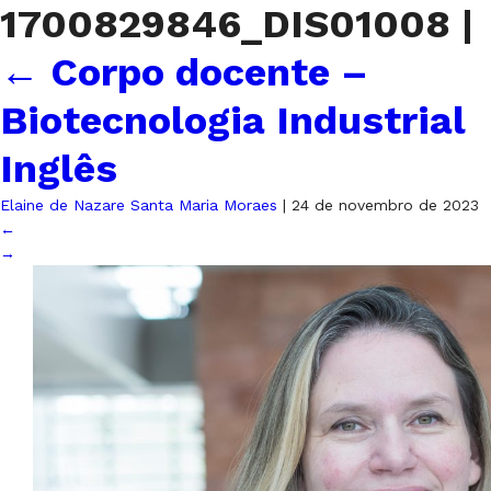
1700829846_DIS01008
|
←
Corpo docente –
Biotecnologia Industrial
Inglês
Elaine de Nazare Santa Maria Moraes
|
24 de novembro de 2023
←
→