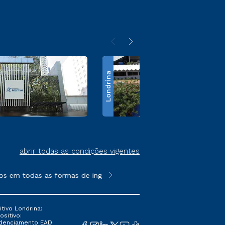
Londrina
abrir todas as condições vigentes
em todas as formas de ingresso, exceto na prova on-line ou age
**Semipresencial é um formato do E
tivo Londrina:
ositivo:
Credenciamento EAD