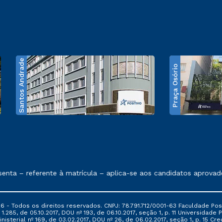
Santos Andrade
Praça Osório
e exposto no contrato de prestação de serviços
a – referente à matrícula – aplica-se aos candidatos aprovados 
6 - Todos os direitos reservados. CNPJ: 78.791.712/0001-63 Faculdade Posi
.285, de 05.10.2017, DOU nº 193, de 06.10.2017, seção 1, p. 11 Universidade P
nisterial nº 169, de 03.02.2017, DOU nº 26, de 06.02.2017, seção 1, p. 15 