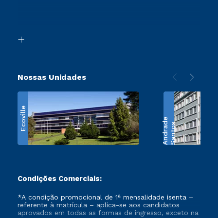
Canais de Atendimento
Segunda Graduação
Acessibilidade
Transferência
Biblioteca
Retorne ao Curso
Nossas Unidades
Ecoville
e
S
a
n
t
o
s
A
n
d
r
a
d
Condições Comerciais:
*A condição promocional de 1ª mensalidade isenta –
referente à matrícula – aplica-se aos candidatos
aprovados em todas as formas de ingresso, exceto na