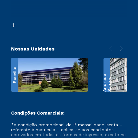
Canais de Atendimento
Segunda Graduação
Acessibilidade
Transferência
Biblioteca
Retorne ao Curso
Nossas Unidades
Ecoville
e
S
a
n
t
o
s
A
n
d
r
a
d
Condições Comerciais:
*A condição promocional de 1ª mensalidade isenta –
referente à matrícula – aplica-se aos candidatos
aprovados em todas as formas de ingresso, exceto na