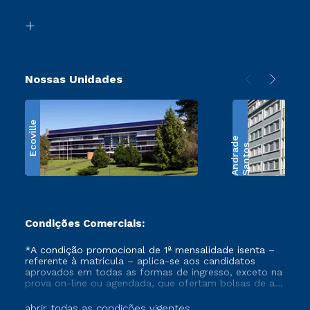
Transferência
Biblioteca
Retorne ao Curso
Nossas Unidades
Ecoville
e
S
a
n
t
o
s
A
n
d
r
a
d
Condições Comerciais:
*A condição promocional de 1ª mensalidade isenta –
referente à matrícula – aplica-se aos candidatos
aprovados em todas as formas de ingresso, exceto na
prova on-line ou agendada, que ofertam bolsas de até
50% de desconto, ambos ingressantes no semestre
vigente, que ainda não tenham efetivado e/ou não
abrir todas as condições vigentes