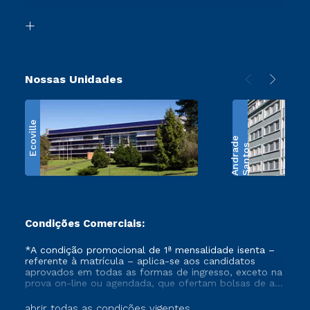
Transferência
Biblioteca
Retorne ao Curso
Nossas Unidades
Ecoville
e
S
a
n
t
o
s
A
n
d
r
a
d
Condições Comerciais:
*A condição promocional de 1ª mensalidade isenta –
referente à matrícula – aplica-se aos candidatos
aprovados em todas as formas de ingresso, exceto na
prova on-line ou agendada, que ofertam bolsas de até
50% de desconto, ambos ingressantes no semestre
vigente, que ainda não tenham efetivado e/ou não
abrir todas as condições vigentes