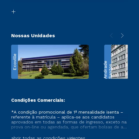
Transferência
Biblioteca
Retorne ao Curso
Nossas Unidades
Ecoville
e
S
a
n
t
o
s
A
n
d
r
a
d
Condições Comerciais:
*A condição promocional de 1ª mensalidade isenta –
referente à matrícula – aplica-se aos candidatos
aprovados em todas as formas de ingresso, exceto na
prova on-line ou agendada, que ofertam bolsas de até
50% de desconto, ambos ingressantes no semestre
vigente, que ainda não tenham efetivado e/ou não
abrir todas as condições vigentes