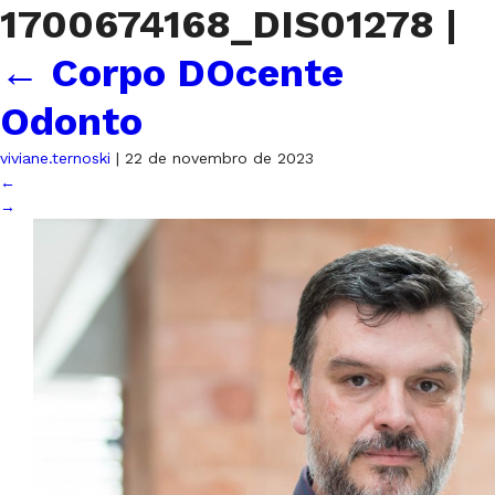
1700674168_DIS01278
|
←
Corpo DOcente
Odonto
viviane.ternoski
|
22 de novembro de 2023
←
→