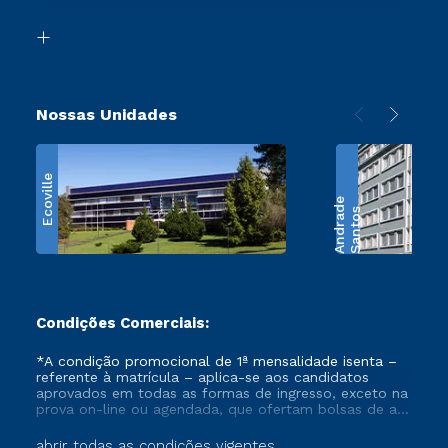
Transferência
Biblioteca
Retorne ao Curso
Nossas Unidades
Ecoville
e
S
a
n
t
o
s
A
n
d
r
a
d
Condições Comerciais:
*A condição promocional de 1ª mensalidade isenta –
referente à matrícula – aplica-se aos candidatos
aprovados em todas as formas de ingresso, exceto na
prova on-line ou agendada, que ofertam bolsas de até
50% de desconto, ambos ingressantes no semestre
vigente, que ainda não tenham efetivado e/ou não
abrir todas as condições vigentes