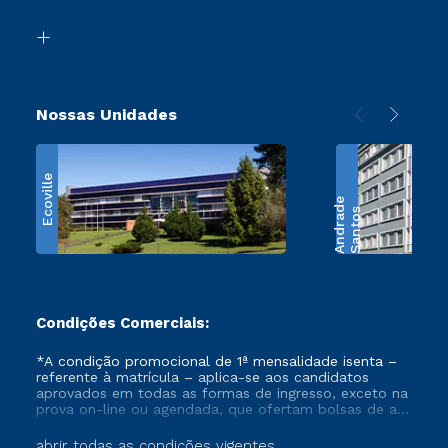
Transferência
Biblioteca
Retorne ao Curso
Nossas Unidades
Ecoville
e
S
a
n
t
o
s
A
n
d
r
a
d
Condições Comerciais:
*A condição promocional de 1ª mensalidade isenta –
referente à matrícula – aplica-se aos candidatos
aprovados em todas as formas de ingresso, exceto na
prova on-line ou agendada, que ofertam bolsas de até
50% de desconto, ambos ingressantes no semestre
vigente, que ainda não tenham efetivado e/ou não
abrir todas as condições vigentes