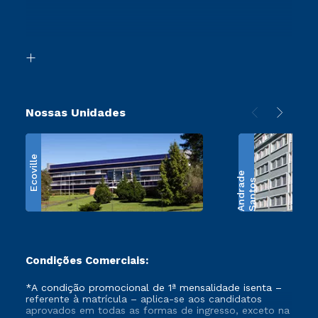
Canais de Atendimento
Segunda Graduação
Acessibilidade
Transferência
Biblioteca
Retorne ao Curso
Nossas Unidades
Ecoville
e
S
a
n
t
o
s
A
n
d
r
a
d
Condições Comerciais:
*A condição promocional de 1ª mensalidade isenta –
referente à matrícula – aplica-se aos candidatos
aprovados em todas as formas de ingresso, exceto na