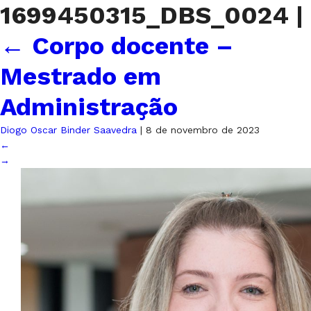
1699450315_DBS_0024
|
←
Corpo docente –
Mestrado em
Administração
Diogo Oscar Binder Saavedra
|
8 de novembro de 2023
←
→