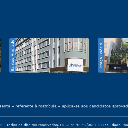
Santos Andrade
Praça Osório
e exposto no contrato de prestação de serviços
a – referente à matrícula – aplica-se aos candidatos aprovados
6 - Todos os direitos reservados. CNPJ: 78.791.712/0001-63 Faculdade Posi