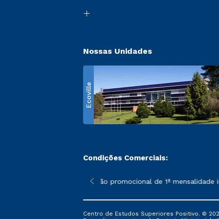
Nossas Unidades
Ecoville
Condições Comerciais:
 poderão sofrer alterações nos períodos de rematrícula conform
*A condição promocional de 1ª mensalidade isent
Centro de Estudos Superiores Positivo. © 202