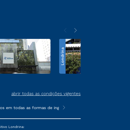
Londrina
abrir todas as condições vigentes
 em todas as formas de ingresso, exceto na prova on-line ou age
**Semipresencial é um formato do E
tivo Londrina: