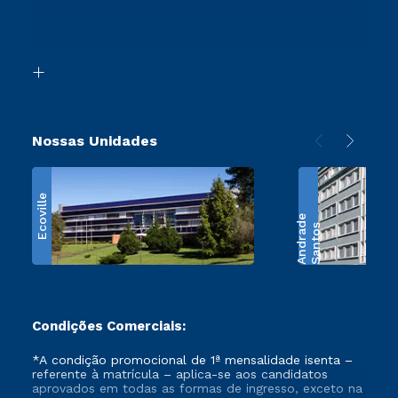
Canais de Atendimento
Segunda Graduação
Acessibilidade
Transferência
Biblioteca
Retorne ao Curso
Nossas Unidades
Ecoville
e
S
a
n
t
o
s
A
n
d
r
a
d
Condições Comerciais:
*A condição promocional de 1ª mensalidade isenta –
referente à matrícula – aplica-se aos candidatos
aprovados em todas as formas de ingresso, exceto na