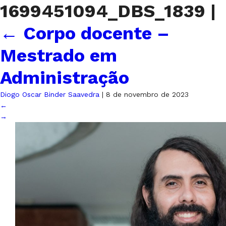
1699451094_DBS_1839
|
←
Corpo docente –
Mestrado em
Administração
Diogo Oscar Binder Saavedra
|
8 de novembro de 2023
←
→