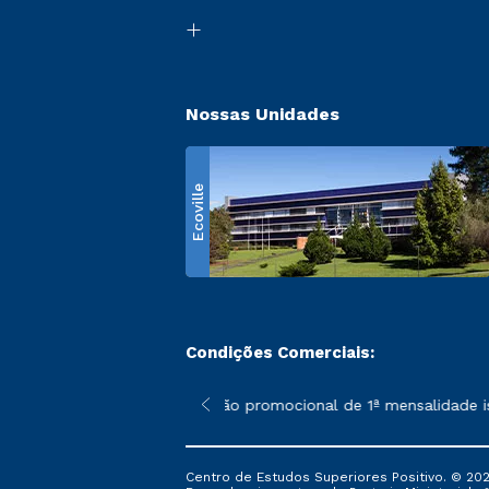
Nossas Unidades
Ecoville
Condições Comerciais:
 poderão sofrer alterações nos períodos de rematrícula conform
*A condição promocional de 1ª mensalidade isenta
Centro de Estudos Superiores Positivo. © 202