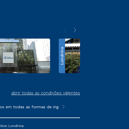
Londrina
abrir todas as condições vigentes
em todas as formas de ingresso, exceto na prova on-line ou age
**Semipresencial é um formato do E
tivo Londrina: