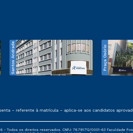
Santos Andrade
Praça Osório
e exposto no contrato de prestação de serviços
 – referente à matrícula – aplica-se aos candidatos aprovados 
6 - Todos os direitos reservados. CNPJ: 78.791.712/0001-63 Faculdade Posi