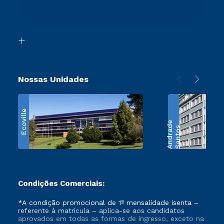
Canais de Atendimento
Segunda Graduação
Acessibilidade
Transferência
Biblioteca
Retorne ao Curso
Nossas Unidades
Ecoville
e
S
a
n
t
o
s
A
n
d
r
a
d
Condições Comerciais:
*A condição promocional de 1ª mensalidade isenta –
referente à matrícula – aplica-se aos candidatos
aprovados em todas as formas de ingresso, exceto na