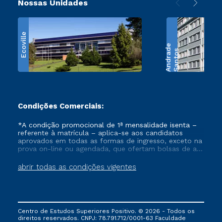
Nossas Unidades
Ecoville
e
S
a
n
t
o
s
A
n
d
r
a
d
Condições Comerciais:
*A condição promocional de 1ª mensalidade isenta –
referente à matrícula – aplica-se aos candidatos
aprovados em todas as formas de ingresso, exceto na
prova on-line ou agendada, que ofertam bolsas de até
50% de desconto, ambos ingressantes no semestre
vigente, que ainda não tenham efetivado e/ou não
abrir todas as condições vigentes
tenham cancelado ou trancado sua matrícula em uma
das Instituições da Cruzeiro do Sul Educacional, no
período de um ano. Tais condições não se aplicam
aos cursos de Medicina, e também para matriculados
via FIES, Prouni e outros programas governamentais, e
Centro de Estudos Superiores Positivo. © 2026 - Todos os
não se acumula com nenhuma outra campanha
direitos reservados. CNPJ: 78.791.712/0001-63 Faculdade
ofertada pela Instituição.