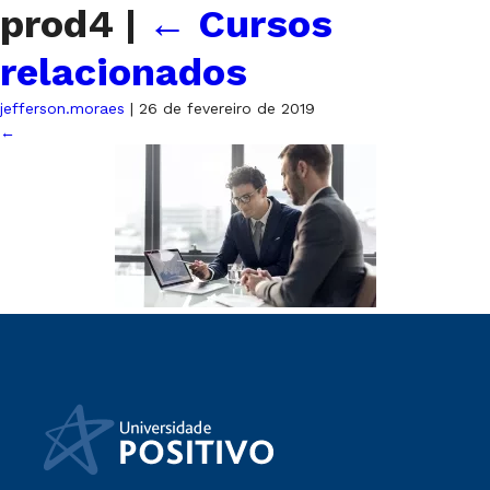
prod4
|
←
Cursos
relacionados
jefferson.moraes
|
26 de fevereiro de 2019
←