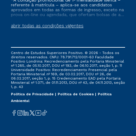
*A condição promocional de 1ª mensalidade isenta –
referente à matrícula – aplica-se aos candidatos
aprovados em todas as formas de ingresso, exceto na
prova on-line ou agendada, que ofertam bolsas de até
50% de desconto, ambos ingressantes no semestre
vigente, que ainda não tenham efetivado e/ou não
abrir todas as condições vigentes
tenham cancelado ou trancado sua matrícula em uma
das Instituições da Cruzeiro do Sul Educacional, no
período de um ano. Tais condições não se aplicam
aos cursos de Medicina, e também para matriculados
via FIES, Prouni e outros programas governamentais, e
Centro de Estudos Superiores Positivo. © 2026 - Todos os
não se acumula com nenhuma outra campanha
direitos reservados. CNPJ: 78.791.712/0001-63 Faculdade
ofertada pela Instituição.
Positivo Londrina: Recredenciamento pela Portaria Ministerial
nº 1.285, de 05.10.2017, DOU nº 193, de 06.10.2017, seção 1, p. 11
Universidade Positivo: Recredenciamento Presencial ​pela
Portaria Ministerial nº 169, de 03.02.2017, DOU nº 26, de
06.02.2017, seção 1, p. 15 Credenciamento EAD pela Portaria
Ministerial nº 1.071, de 01.11.2013, DOU nº 43, de 04.11.2013, seção
1, p. 43
Política de Privacidade
Política de Cookies
Política
Ambiental