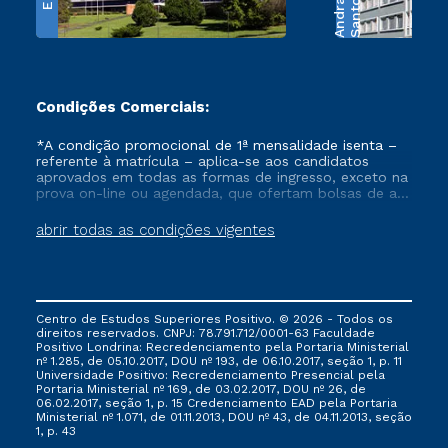
e
S
a
n
t
o
s
A
n
d
r
a
d
Condições Comerciais:
*A condição promocional de 1ª mensalidade isenta –
referente à matrícula – aplica-se aos candidatos
aprovados em todas as formas de ingresso, exceto na
prova on-line ou agendada, que ofertam bolsas de até
50% de desconto, ambos ingressantes no semestre
vigente, que ainda não tenham efetivado e/ou não
abrir todas as condições vigentes
tenham cancelado ou trancado sua matrícula em uma
das Instituições da Cruzeiro do Sul Educacional, no
período de um ano. Tais condições não se aplicam
aos cursos de Medicina, e também para matriculados
via FIES, Prouni e outros programas governamentais, e
Centro de Estudos Superiores Positivo. © 2026 - Todos os
não se acumula com nenhuma outra campanha
direitos reservados. CNPJ: 78.791.712/0001-63 Faculdade
ofertada pela Instituição.
Positivo Londrina: Recredenciamento pela Portaria Ministerial
nº 1.285, de 05.10.2017, DOU nº 193, de 06.10.2017, seção 1, p. 11
Universidade Positivo: Recredenciamento Presencial ​pela
Portaria Ministerial nº 169, de 03.02.2017, DOU nº 26, de
06.02.2017, seção 1, p. 15 Credenciamento EAD pela Portaria
Ministerial nº 1.071, de 01.11.2013, DOU nº 43, de 04.11.2013, seção
1, p. 43