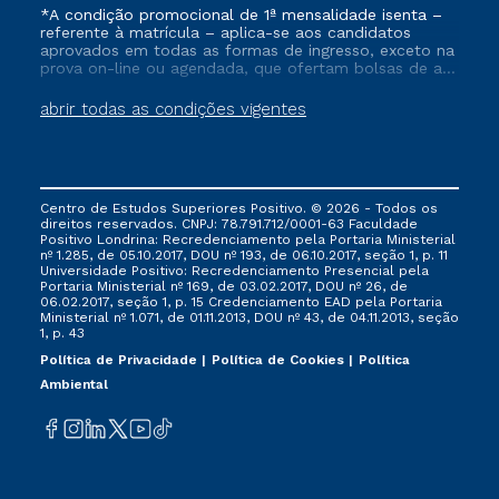
*A condição promocional de 1ª mensalidade isenta –
referente à matrícula – aplica-se aos candidatos
aprovados em todas as formas de ingresso, exceto na
prova on-line ou agendada, que ofertam bolsas de até
50% de desconto, ambos ingressantes no semestre
vigente, que ainda não tenham efetivado e/ou não
abrir todas as condições vigentes
tenham cancelado ou trancado sua matrícula em uma
das Instituições da Cruzeiro do Sul Educacional, no
período de um ano. Tais condições não se aplicam
aos cursos de Medicina, e também para matriculados
via FIES, Prouni e outros programas governamentais, e
Centro de Estudos Superiores Positivo. © 2026 - Todos os
não se acumula com nenhuma outra campanha
direitos reservados. CNPJ: 78.791.712/0001-63 Faculdade
ofertada pela Instituição.
Positivo Londrina: Recredenciamento pela Portaria Ministerial
nº 1.285, de 05.10.2017, DOU nº 193, de 06.10.2017, seção 1, p. 11
Universidade Positivo: Recredenciamento Presencial ​pela
Portaria Ministerial nº 169, de 03.02.2017, DOU nº 26, de
06.02.2017, seção 1, p. 15 Credenciamento EAD pela Portaria
Ministerial nº 1.071, de 01.11.2013, DOU nº 43, de 04.11.2013, seção
1, p. 43
Política de Privacidade
Política de Cookies
Política
Ambiental