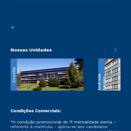
Ingresso via Enem
Canais de Atendimento
Segunda Graduação
Acessibilidade
Transferência
Biblioteca
Retorne ao Curso
Nossas Unidades
Ecoville
e
S
a
n
t
o
s
A
n
d
r
a
d
Condições Comerciais:
*A condição promocional de 1ª mensalidade isenta –
referente à matrícula – aplica-se aos candidatos