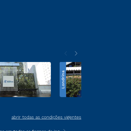
Londrina
abrir todas as condições vigentes