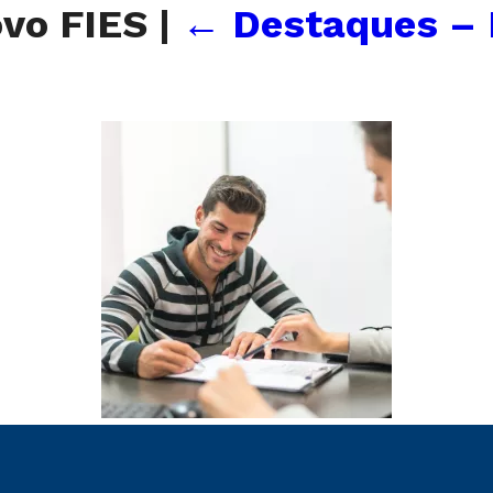
ovo FIES
|
←
Destaques – 