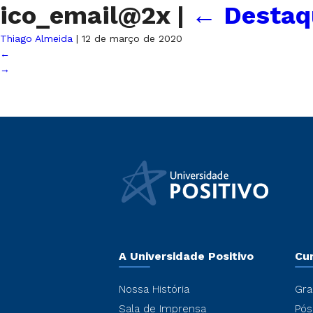
ico_email@2x
|
←
Destaq
Thiago Almeida
|
12 de março de 2020
←
→
A Universidade Positivo
Cu
Nossa História
Gra
Sala de Imprensa
Pós