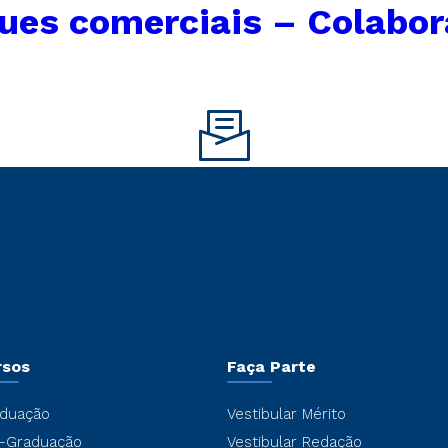
ues comerciais – Colabor
rsos
Faça Parte
duação
Vestibular Mérito
-Graduação
Vestibular Redação