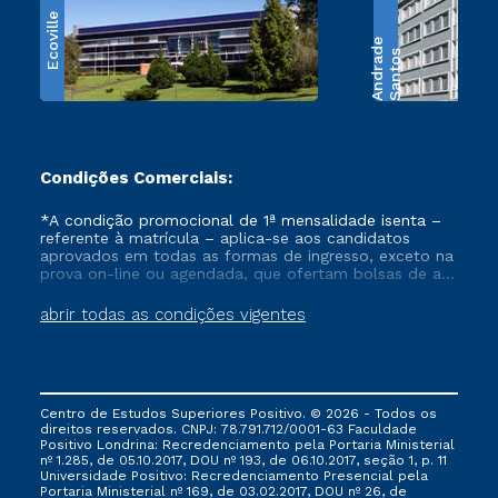
Ecoville
e
S
a
n
t
o
s
A
n
d
r
a
d
Condições Comerciais:
*A condição promocional de 1ª mensalidade isenta –
referente à matrícula – aplica-se aos candidatos
aprovados em todas as formas de ingresso, exceto na
prova on-line ou agendada, que ofertam bolsas de até
50% de desconto, ambos ingressantes no semestre
vigente, que ainda não tenham efetivado e/ou não
abrir todas as condições vigentes
tenham cancelado ou trancado sua matrícula em uma
das Instituições da Cruzeiro do Sul Educacional, no
período de um ano. Tais condições não se aplicam
aos cursos de Medicina, e também para matriculados
via FIES, Prouni e outros programas governamentais, e
Centro de Estudos Superiores Positivo. © 2026 - Todos os
não se acumula com nenhuma outra campanha
direitos reservados. CNPJ: 78.791.712/0001-63 Faculdade
ofertada pela Instituição.
Positivo Londrina: Recredenciamento pela Portaria Ministerial
nº 1.285, de 05.10.2017, DOU nº 193, de 06.10.2017, seção 1, p. 11
Universidade Positivo: Recredenciamento Presencial ​pela
Portaria Ministerial nº 169, de 03.02.2017, DOU nº 26, de