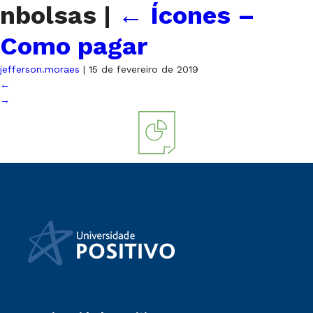
nbolsas
|
←
Ícones –
Como pagar
jefferson.moraes
|
15 de fevereiro de 2019
←
→