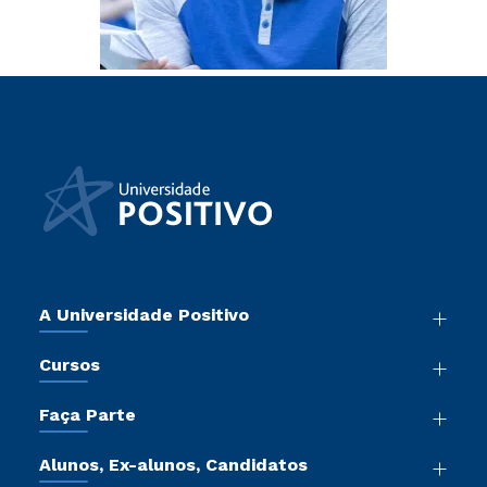
A Universidade Positivo
Nossa História
Cursos
Sala de Imprensa
Graduação
Atos Normativos
Faça Parte
Pós-Graduação
Trabalhe Conosco
Vestibular Mérito
Cursos de Medicina
Sou Colaborador
Alunos, Ex-alunos, Candidatos
Vestibular Redação
Cursos Livres