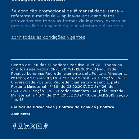
*A condição promocional de 1ª mensalidade isenta –
referente à matrícula – aplica-se aos candidatos
aprovados em todas as formas de ingresso, exceto na
prova on-line ou agendada, que ofertam bolsas de até
50% de desconto, ambos ingressantes no semestre
vigente, que ainda não tenham efetivado e/ou não
abrir todas as condições vigentes
tenham cancelado ou trancado sua matrícula em uma
das Instituições da Cruzeiro do Sul Educacional, no
período de um ano. Tais condições não se aplicam
aos cursos de Medicina, e também para matriculados
via FIES, Prouni e outros programas governamentais, e
Centro de Estudos Superiores Positivo. © 2026 - Todos os
não se acumula com nenhuma outra campanha
direitos reservados. CNPJ: 78.791.712/0001-63 Faculdade
ofertada pela Instituição.
Positivo Londrina: Recredenciamento pela Portaria Ministerial
nº 1.285, de 05.10.2017, DOU nº 193, de 06.10.2017, seção 1, p. 11
Universidade Positivo: Recredenciamento Presencial ​pela
Portaria Ministerial nº 169, de 03.02.2017, DOU nº 26, de
06.02.2017, seção 1, p. 15 Credenciamento EAD pela Portaria
Ministerial nº 1.071, de 01.11.2013, DOU nº 43, de 04.11.2013, seção
1, p. 43
Política de Privacidade
Política de Cookies
Política
Ambiental