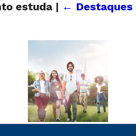
nto estuda
|
←
Destaques 