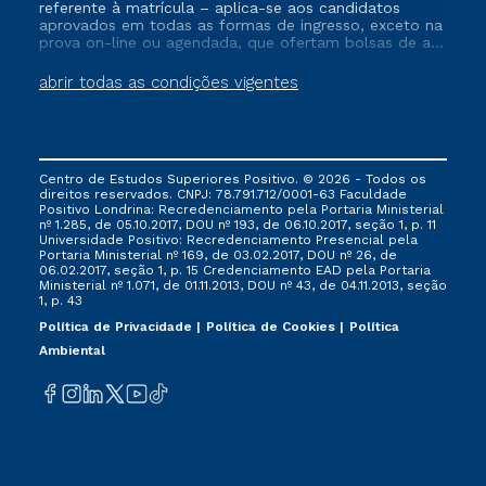
referente à matrícula – aplica-se aos candidatos
aprovados em todas as formas de ingresso, exceto na
prova on-line ou agendada, que ofertam bolsas de até
50% de desconto, ambos ingressantes no semestre
vigente, que ainda não tenham efetivado e/ou não
abrir todas as condições vigentes
tenham cancelado ou trancado sua matrícula em uma
das Instituições da Cruzeiro do Sul Educacional, no
período de um ano. Tais condições não se aplicam
aos cursos de Medicina, e também para matriculados
via FIES, Prouni e outros programas governamentais, e
Centro de Estudos Superiores Positivo. © 2026 - Todos os
não se acumula com nenhuma outra campanha
direitos reservados. CNPJ: 78.791.712/0001-63 Faculdade
ofertada pela Instituição.
Positivo Londrina: Recredenciamento pela Portaria Ministerial
nº 1.285, de 05.10.2017, DOU nº 193, de 06.10.2017, seção 1, p. 11
Universidade Positivo: Recredenciamento Presencial ​pela
Portaria Ministerial nº 169, de 03.02.2017, DOU nº 26, de
06.02.2017, seção 1, p. 15 Credenciamento EAD pela Portaria
Ministerial nº 1.071, de 01.11.2013, DOU nº 43, de 04.11.2013, seção
1, p. 43
Política de Privacidade
Política de Cookies
Política
Ambiental