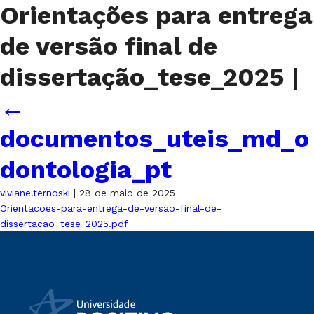
Orientações para entrega
de versão final de
dissertação_tese_2025
|
←
documentos_uteis_md_o
dontologia_pt
viviane.ternoski
|
28 de maio de 2025
Orientacoes-para-entrega-de-versao-final-de-
dissertacao_tese_2025.pdf