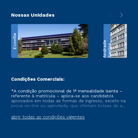
Nossas Unidades
Ecoville
e
S
a
n
t
o
s
A
n
d
r
a
d
Condições Comerciais:
*A condição promocional de 1ª mensalidade isenta –
referente à matrícula – aplica-se aos candidatos
aprovados em todas as formas de ingresso, exceto na
prova on-line ou agendada, que ofertam bolsas de até
50% de desconto, ambos ingressantes no semestre
vigente, que ainda não tenham efetivado e/ou não
abrir todas as condições vigentes
tenham cancelado ou trancado sua matrícula em uma
das Instituições da Cruzeiro do Sul Educacional, no
período de um ano. Tais condições não se aplicam
aos cursos de Medicina, e também para matriculados