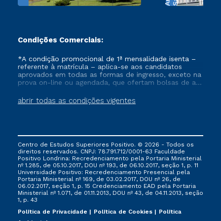
Condições Comerciais:
*A condição promocional de 1ª mensalidade isenta –
referente à matrícula – aplica-se aos candidatos
aprovados em todas as formas de ingresso, exceto na
prova on-line ou agendada, que ofertam bolsas de até
50% de desconto, ambos ingressantes no semestre
vigente, que ainda não tenham efetivado e/ou não
abrir todas as condições vigentes
tenham cancelado ou trancado sua matrícula em uma
das Instituições da Cruzeiro do Sul Educacional, no
período de um ano. Tais condições não se aplicam
aos cursos de Medicina, e também para matriculados
via FIES, Prouni e outros programas governamentais, e
Centro de Estudos Superiores Positivo. © 2026 - Todos os
não se acumula com nenhuma outra campanha
direitos reservados. CNPJ: 78.791.712/0001-63 Faculdade
ofertada pela Instituição.
Positivo Londrina: Recredenciamento pela Portaria Ministerial
nº 1.285, de 05.10.2017, DOU nº 193, de 06.10.2017, seção 1, p. 11
Universidade Positivo: Recredenciamento Presencial ​pela
Portaria Ministerial nº 169, de 03.02.2017, DOU nº 26, de
06.02.2017, seção 1, p. 15 Credenciamento EAD pela Portaria
Ministerial nº 1.071, de 01.11.2013, DOU nº 43, de 04.11.2013, seção
1, p. 43
Política de Privacidade
Política de Cookies
Política