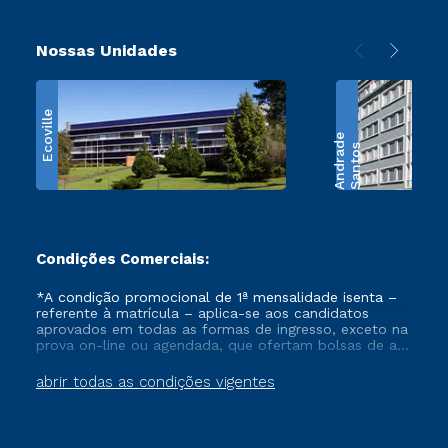
Nossas Unidades
Ecoville
e
S
a
n
t
o
s
A
n
d
r
a
d
Condições Comerciais:
*A condição promocional de 1ª mensalidade isenta –
referente à matrícula – aplica-se aos candidatos
aprovados em todas as formas de ingresso, exceto na
prova on-line ou agendada, que ofertam bolsas de até
50% de desconto, ambos ingressantes no semestre
vigente, que ainda não tenham efetivado e/ou não
abrir todas as condições vigentes
tenham cancelado ou trancado sua matrícula em uma
das Instituições da Cruzeiro do Sul Educacional, no
período de um ano. Tais condições não se aplicam
aos cursos de Medicina, e também para matriculados