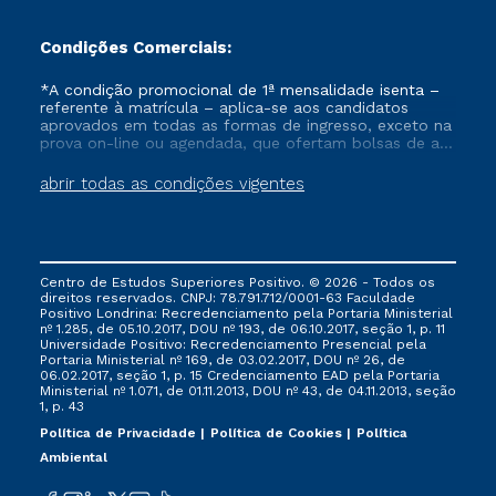
Condições Comerciais:
*A condição promocional de 1ª mensalidade isenta –
referente à matrícula – aplica-se aos candidatos
aprovados em todas as formas de ingresso, exceto na
prova on-line ou agendada, que ofertam bolsas de até
50% de desconto, ambos ingressantes no semestre
vigente, que ainda não tenham efetivado e/ou não
abrir todas as condições vigentes
tenham cancelado ou trancado sua matrícula em uma
das Instituições da Cruzeiro do Sul Educacional, no
período de um ano. Tais condições não se aplicam
aos cursos de Medicina, e também para matriculados
via FIES, Prouni e outros programas governamentais, e
Centro de Estudos Superiores Positivo. © 2026 - Todos os
não se acumula com nenhuma outra campanha
direitos reservados. CNPJ: 78.791.712/0001-63 Faculdade
ofertada pela Instituição.
Positivo Londrina: Recredenciamento pela Portaria Ministerial
nº 1.285, de 05.10.2017, DOU nº 193, de 06.10.2017, seção 1, p. 11
Universidade Positivo: Recredenciamento Presencial ​pela
Portaria Ministerial nº 169, de 03.02.2017, DOU nº 26, de
06.02.2017, seção 1, p. 15 Credenciamento EAD pela Portaria
Ministerial nº 1.071, de 01.11.2013, DOU nº 43, de 04.11.2013, seção
1, p. 43
Política de Privacidade
Política de Cookies
Política
Ambiental