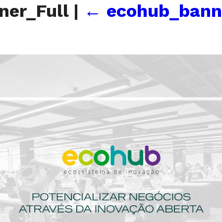
ner_Full
|
←
ecohub_bann