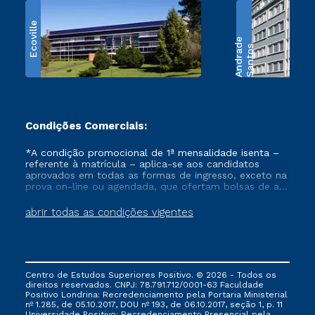
Ecoville
e
S
a
n
t
o
s
A
n
d
r
a
d
Condições Comerciais:
*A condição promocional de 1ª mensalidade isenta –
referente à matrícula – aplica-se aos candidatos
aprovados em todas as formas de ingresso, exceto na
prova on-line ou agendada, que ofertam bolsas de até
50% de desconto, ambos ingressantes no semestre
vigente, que ainda não tenham efetivado e/ou não
abrir todas as condições vigentes
tenham cancelado ou trancado sua matrícula em uma
das Instituições da Cruzeiro do Sul Educacional, no
período de um ano. Tais condições não se aplicam
aos cursos de Medicina, e também para matriculados
via FIES, Prouni e outros programas governamentais, e
Centro de Estudos Superiores Positivo. © 2026 - Todos os
não se acumula com nenhuma outra campanha
direitos reservados. CNPJ: 78.791.712/0001-63 Faculdade
ofertada pela Instituição.
Positivo Londrina: Recredenciamento pela Portaria Ministerial
nº 1.285, de 05.10.2017, DOU nº 193, de 06.10.2017, seção 1, p. 11
Universidade Positivo: Recredenciamento Presencial ​pela