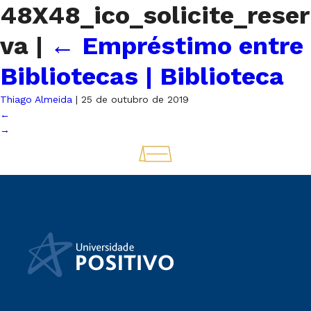
48X48_ico_solicite_reser
va
|
←
Empréstimo entre
Bibliotecas | Biblioteca
Thiago Almeida
|
25 de outubro de 2019
←
→