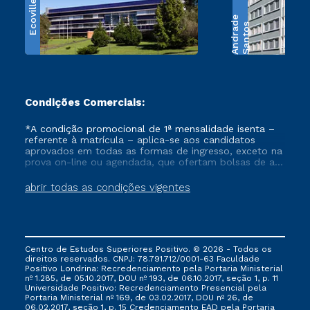
Ecoville
e
S
a
n
t
o
s
A
n
d
r
a
d
Condições Comerciais:
*A condição promocional de 1ª mensalidade isenta –
referente à matrícula – aplica-se aos candidatos
aprovados em todas as formas de ingresso, exceto na
prova on-line ou agendada, que ofertam bolsas de até
50% de desconto, ambos ingressantes no semestre
vigente, que ainda não tenham efetivado e/ou não
abrir todas as condições vigentes
tenham cancelado ou trancado sua matrícula em uma
das Instituições da Cruzeiro do Sul Educacional, no
período de um ano. Tais condições não se aplicam
aos cursos de Medicina, e também para matriculados
via FIES, Prouni e outros programas governamentais, e
Centro de Estudos Superiores Positivo. © 2026 - Todos os
não se acumula com nenhuma outra campanha
direitos reservados. CNPJ: 78.791.712/0001-63 Faculdade
ofertada pela Instituição.
Positivo Londrina: Recredenciamento pela Portaria Ministerial
nº 1.285, de 05.10.2017, DOU nº 193, de 06.10.2017, seção 1, p. 11
Universidade Positivo: Recredenciamento Presencial ​pela
Portaria Ministerial nº 169, de 03.02.2017, DOU nº 26, de
06.02.2017, seção 1, p. 15 Credenciamento EAD pela Portaria